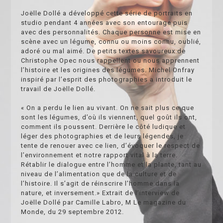
Joëlle Dollé a développé cette série de portraits en
studio pendant 4 années avec son entourage puis
avec des personnalités. Chaque personne est mise en
scène avec un légume, connu ou moins connu, oublié,
adoré ou mal aimé. De petits textes savoureux de
Christophe Opec nous rappellent ou nous apprennent
l’histoire et les origines des légumes. Michel Onfray
inspiré par l’esprit des photographies a introduit le
travail de Joëlle Dollé.
« On a perdu le lien au vivant. On ne sait plus ce que
sont les légumes, d’où ils viennent, quel goût ils ont,
comment ils poussent. Derrière le côté ludique et
léger des photographies et de leurs légendes, je
tente de renouer avec ce lien, d’évoquer le respect de
l’environnement et notre rapport vital à la terre.
Rétablir le dialogue entre l’homme et la plante, tant au
niveau de l’alimentation que de la culture et de
l’histoire. Il s’agit de réinscrire l’homme dans la
nature, et inversement.» Extrait de l’interview de
Joëlle Dollé par Camille Labro, M Le magazine du
Monde, du 29 septembre 2012.